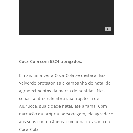
Coca Cola com 6224 obrigados:
E mais uma vez a Coca-Cola se destaca. Isis
Valverde protagoniza a campanha de natal de
agradecimentos da marca de bebidas. Nas
cenas, a atriz relembra sua trajetória de
Aiuruoca, sua cidade natal, até a fama. Com
narração da própria personagem, ela agradece
aos seus conterrâneos, com uma caravana da
Coca-Cola.