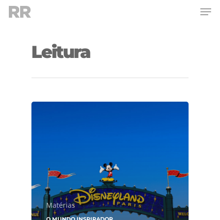
Leitura
Hit enter to search or ESC to close
Matérias
O MUNDO INSPIRADOR